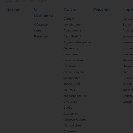
Главная
О
Услуги
Решения
Порт
компании
Связь и
Автос
Обратная
телефония
Банки
связь
Решения на
Госуда
Вакансии
базе IP-ATC
учрежд
Видеонаблюдение
Жилые
Охранно -
компле
пожарная
Кинот
сигнализация
Магаз
Системы
Опера
оповещения и
связи
управления
Развле
эвакуацией
компле
Монтаж и
Торгов
проектирование
центр
СКС, ЛВС,
Школы
ВОЛС
Домашняя
автоматизация
"Умный Дом"
Системы